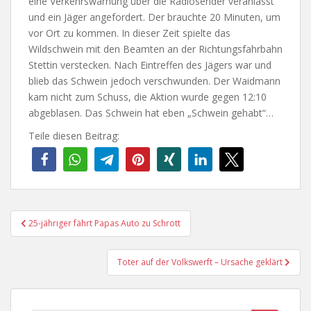
eine Verkehrswarnung über die Radiosender veranlasst
und ein Jäger angefordert. Der brauchte 20 Minuten, um
vor Ort zu kommen. In dieser Zeit spielte das
Wildschwein mit den Beamten an der Richtungsfahrbahn
Stettin verstecken. Nach Eintreffen des Jägers war und
blieb das Schwein jedoch verschwunden. Der Waidmann
kam nicht zum Schuss, die Aktion wurde gegen 12:10
abgeblasen. Das Schwein hat eben „Schwein gehabt“…
Teile diesen Beitrag:
Beitragsnavigation
25-jähriger fährt Papas Auto zu Schrott
Toter auf der Volkswerft – Ursache geklärt