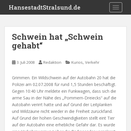
S
HansestadtStralsund.de
TOGGLE
k
i
p
t
Schwein hat „Schwein
o
gehabt“
m
a
i
,
3. Juli 2008
Redaktion
Kurios
Verkehr
n
c
o
Grimmen. Ein Wildschwein auf der Autobahn 20 hat die
n
Polizei am 02.07.2008 für rund 1,5 Stunden beschäftigt.
t
Gegen 10:40 Uhr meldete ein Funkwagen, dass sich die
e
arme Sau in der Nähe des „Pommern-Dreiecks“ auf die
n
Autobahn verirrt hatte und auf Grund der Leitplanken
t
und Wildzäune nicht wieder in die Freiheit zurückfand.
Auf Grund der hohen Geschwindigkeiten stellt eint Tier
auf der Autobahn eine erhebliche Gefahr dar. Es wurde