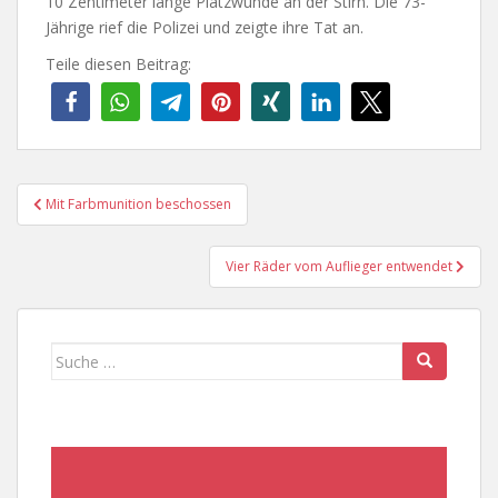
10 Zentimeter lange Platzwunde an der Stirn. Die 73-
Jährige rief die Polizei und zeigte ihre Tat an.
Teile diesen Beitrag:
Beitragsnavigation
Mit Farbmunition beschossen
Vier Räder vom Auflieger entwendet
Suche
nach: