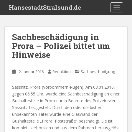
S
HansestadtStralsund.de
TOGGLE
k
i
p
t
Sachbeschädigung in
o
Prora – Polizei bittet um
m
a
Hinweise
i
n
c
12. Januar 2016
Redaktion
Sachbeschädigung
o
n
Sassnitz, Prora (Vorpommern-Rügen). Am 03.01.2016,
t
gegen 06:55 Uhr, wurde eine Sachbeschädigung an einer
e
Bushaltestelle in Prora durch Beamte des Polizeireviers
n
Sassnitz festgestellt. Durch den oder die bisher
t
unbekannten Täter wurde eine Glaswand der
Bushaltestelle „Prora, Poststraße“ beschädigt. Sie ist
komplett zerborsten und aus dem Rahmen herausgelöst