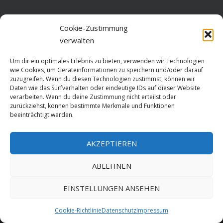
Home
Cookie-Zustimmung
verwalten
Über diese Seite
Um dir ein optimales Erlebnis zu bieten, verwenden wir Technologien
Datenschutz
wie Cookies, um Geräteinformationen zu speichern und/oder darauf
zuzugreifen. Wenn du diesen Technologien zustimmst, können wir
Cookie-Richtlinie (EU)
Daten wie das Surfverhalten oder eindeutige IDs auf dieser Website
verarbeiten. Wenn du deine Zustimmung nicht erteilst oder
Impressum
zurückziehst, können bestimmte Merkmale und Funktionen
beeinträchtigt werden.
AKZEPTIEREN
HOME
ABLEHNEN
GESCHICHTE
STADTGESCHICHTE
STADTWAPPEN
EINSTELLUNGEN ANSEHEN
Stralsund is poetry. Made since 1999 with ♥ by
ABELNET
.POWERED BY
Cookie-Richtlinie
Datenschutz
Impressum
NADV