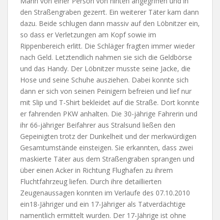
Mann von einer Person von hinten angegriffen und in
den Straßengraben gezerrt. Ein weiterer Täter kam dann
dazu. Beide schlugen dann massiv auf den Löbnitzer ein,
so dass er Verletzungen am Kopf sowie im
Rippenbereich erlitt. Die Schläger fragten immer wieder
nach Geld. Letztendlich nahmen sie sich die Geldbörse
und das Handy. Der Löbnitzer musste seine Jacke, die
Hose und seine Schuhe ausziehen. Dabei konnte sich
dann er sich von seinen Peinigern befreien und lief nur
mit Slip und T-Shirt bekleidet auf die Straße. Dort konnte
er fahrenden PKW anhalten. Die 30-jährige Fahrerin und
ihr 66-jähriger Beifahrer aus Stralsund ließen den
Gepeinigten trotz der Dunkelheit und der merkwürdigen
Gesamtumstände einsteigen. Sie erkannten, dass zwei
maskierte Täter aus dem Straßengraben sprangen und
über einen Acker in Richtung Flughafen zu ihrem
Fluchtfahrzeug liefen. Durch ihre detaillierten
Zeugenaussagen konnten im Verlaufe des 07.10.2010
ein18-Jähriger und ein 17-Jähriger als Tatverdächtige
namentlich ermittelt wurden. Der 17-Jährige ist ohne