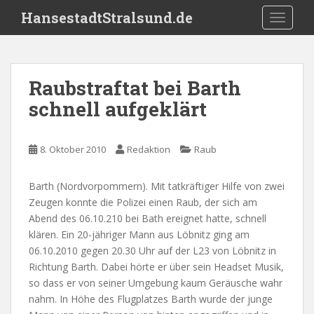
S
HansestadtStralsund.de
TOGGLE
k
i
p
t
Raubstraftat bei Barth
o
schnell aufgeklärt
m
a
i
8. Oktober 2010
Redaktion
Raub
n
c
o
Barth (Nordvorpommern). Mit tatkräftiger Hilfe von zwei
n
Zeugen konnte die Polizei einen Raub, der sich am
t
Abend des 06.10.210 bei Bath ereignet hatte, schnell
e
klären. Ein 20-jähriger Mann aus Löbnitz ging am
n
06.10.2010 gegen 20.30 Uhr auf der L23 von Löbnitz in
t
Richtung Barth. Dabei hörte er über sein Headset Musik,
so dass er von seiner Umgebung kaum Geräusche wahr
nahm. In Höhe des Flugplatzes Barth wurde der junge