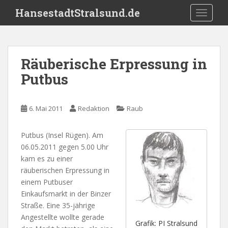
S
HansestadtStralsund.de
TOGGLE
k
i
p
t
Räuberische Erpressung in
o
Putbus
m
a
i
6. Mai 2011
Redaktion
Raub
n
c
o
Putbus (Insel Rügen). Am
n
06.05.2011 gegen 5.00 Uhr
t
kam es zu einer
e
räuberischen Erpressung in
n
einem Putbuser
t
Einkaufsmarkt in der Binzer
Straße. Eine 35-jährige
Angestellte wollte gerade
Grafik: PI Stralsund