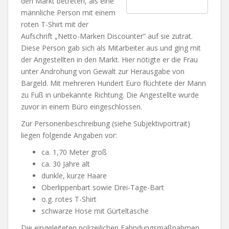
den Markt betreten, als eine
männliche Person mit einem
roten T-Shirt mit der
Aufschrift „Netto-Marken Discounter“ auf sie zutrat.
Diese Person gab sich als Mitarbeiter aus und ging mit
der Angestellten in den Markt. Hier nötigte er die Frau
unter Androhung von Gewalt zur Herausgabe von
Bargeld. Mit mehreren Hundert Euro flüchtete der Mann
zu Fuß in unbekannte Richtung. Die Angestellte wurde
zuvor in einem Büro eingeschlossen.
Zur Personenbeschreibung (siehe Subjektivportrait)
liegen folgende Angaben vor:
ca. 1,70 Meter groß
ca. 30 Jahre alt
dunkle, kurze Haare
Oberlippenbart sowie Drei-Tage-Bart
o.g. rotes T-Shirt
schwarze Hose mit Gürteltasche
Die eingeleiteten polizeilichen Fahndungsmaßnahmen