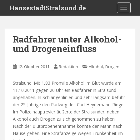
S
HansestadtStralsund.de
TOGGLE
k
i
p
t
Radfahrer unter Alkohol-
o
und Drogeneinfluss
m
a
i
,
12. Oktober 2011
Redaktion
Alkohol
Drogen
n
c
o
Stralsund. Mit 1,83 Promille Alkohol im Blut wurde am
n
11.10.2011 gegen 20 Uhr ein Radfahrer in Stralsund
t
angehalten. In Schlangenlinien und sehr langsam befuhr
e
der 25-Jährige den Radweg des Carl-Heydemann-Ringes.
n
Im Polizeihauptrevier äußerte der Stralsunder, neben
t
Alkohol auch Drogen zu sich genommen zu haben.
Nach der Blutprobenentnahme konnte der Mann nach
Hause gehen. Eine Strafanzeige wegen Trunkenheit im