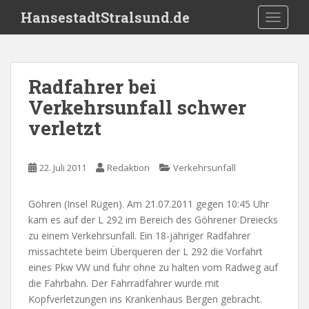
S
HansestadtStralsund.de
TOGGLE
k
i
p
t
Radfahrer bei
o
Verkehrsunfall schwer
m
a
verletzt
i
n
c
22. Juli 2011
Redaktion
Verkehrsunfall
o
n
Göhren (Insel Rügen). Am 21.07.2011 gegen 10:45 Uhr
t
kam es auf der L 292 im Bereich des Göhrener Dreiecks
e
zu einem Verkehrsunfall. Ein 18-jähriger Radfahrer
n
missachtete beim Überqueren der L 292 die Vorfahrt
t
eines Pkw VW und fuhr ohne zu halten vom Radweg auf
die Fahrbahn. Der Fahrradfahrer wurde mit
Kopfverletzungen ins Krankenhaus Bergen gebracht.