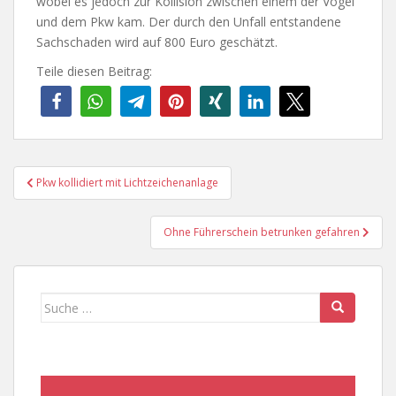
wobei es jedoch zur Kollision zwischen einem der Vögel
und dem Pkw kam. Der durch den Unfall entstandene
Sachschaden wird auf 800 Euro geschätzt.
Teile diesen Beitrag:
Beitragsnavigation
Pkw kollidiert mit Lichtzeichenanlage
Ohne Führerschein betrunken gefahren
Suche
nach: