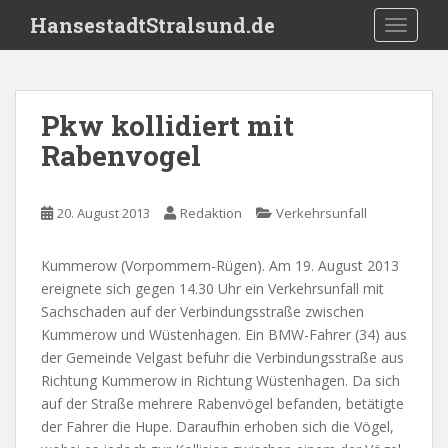
S
HansestadtStralsund.de
TOGGLE
k
i
p
t
Pkw kollidiert mit
o
Rabenvogel
m
a
i
20. August 2013
Redaktion
Verkehrsunfall
n
c
o
Kummerow (Vorpommern-Rügen). Am 19. August 2013
n
ereignete sich gegen 14.30 Uhr ein Verkehrsunfall mit
t
Sachschaden auf der Verbindungsstraße zwischen
e
Kummerow und Wüstenhagen. Ein BMW-Fahrer (34) aus
n
der Gemeinde Velgast befuhr die Verbindungsstraße aus
t
Richtung Kummerow in Richtung Wüstenhagen. Da sich
auf der Straße mehrere Rabenvögel befanden, betätigte
der Fahrer die Hupe. Daraufhin erhoben sich die Vögel,