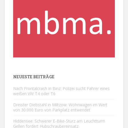
NEUESTE BEITRÄGE
Nach Frontalcrash in Binz: Polizei sucht Fahrer eines
weißen VW T4 oder T6
Dreister Diebstahl in Miltzow: Wohnwagen im Wert
von 30.000 Euro von Parkplatz entwendet
Hiddensee: Schwerer E-Bike-Sturz am Leuchtturm
Gellen fordert Hubschraubereinsatz