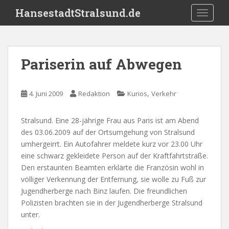
S
HansestadtStralsund.de
TOGGLE
k
i
p
t
Pariserin auf Abwegen
o
m
a
,
4. Juni 2009
Redaktion
Kurios
Verkehr
i
n
Stralsund. Eine 28-jährige Frau aus Paris ist am Abend
c
des 03.06.2009 auf der Ortsumgehung von Stralsund
o
umhergeirrt. Ein Autofahrer meldete kurz vor 23.00 Uhr
n
eine schwarz gekleidete Person auf der Kraftfahrtstraße.
t
Den erstaunten Beamten erklärte die Französin wohl in
e
völliger Verkennung der Entfernung, sie wolle zu Fuß zur
n
Jugendherberge nach Binz laufen. Die freundlichen
t
Polizisten brachten sie in der Jugendherberge Stralsund
unter.