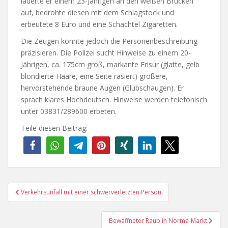
lauerte er einem 23-Jährigen an den weißen Brücken
auf, bedrohte diesen mit dem Schlagstock und
erbeutete 8 Euro und eine Schachtel Zigaretten.
Die Zeugen konnte jedoch die Personenbeschreibung
präzisieren. Die Polizei sucht Hinweise zu einem 20-
Jährigen, ca. 175cm groß, markante Frisur (glatte, gelb
blondierte Haare, eine Seite rasiert) größere,
hervorstehende braune Augen (Glubschaugen). Er
sprach klares Hochdeutsch. Hinweise werden telefonisch
unter 03831/289600 erbeten.
Teile diesen Beitrag:
Beitragsnavigation
Verkehrsunfall mit einer schwerverletzten Person
Bewaffneter Raub in Norma-Markt