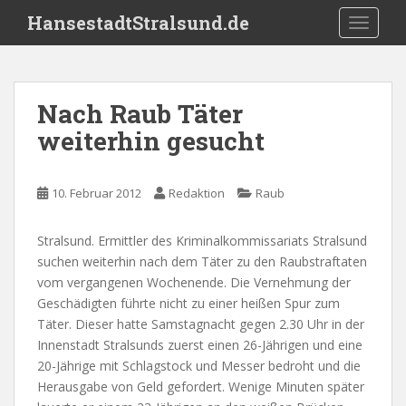
S
HansestadtStralsund.de
TOGGLE
k
i
p
t
Nach Raub Täter
o
weiterhin gesucht
m
a
i
10. Februar 2012
Redaktion
Raub
n
c
o
Stralsund. Ermittler des Kriminalkommissariats Stralsund
n
suchen weiterhin nach dem Täter zu den Raubstraftaten
t
vom vergangenen Wochenende. Die Vernehmung der
e
Geschädigten führte nicht zu einer heißen Spur zum
n
Täter. Dieser hatte Samstagnacht gegen 2.30 Uhr in der
t
Innenstadt Stralsunds zuerst einen 26-Jährigen und eine
20-Jährige mit Schlagstock und Messer bedroht und die
Herausgabe von Geld gefordert. Wenige Minuten später