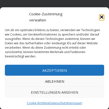
Home
Cookie-Zustimmung
verwalten
Über diese Seite
Um dir ein optimales Erlebnis zu bieten, verwenden wir Technologien
Datenschutz
wie Cookies, um Geräteinformationen zu speichern und/oder darauf
zuzugreifen. Wenn du diesen Technologien zustimmst, können wir
Cookie-Richtlinie (EU)
Daten wie das Surfverhalten oder eindeutige IDs auf dieser Website
verarbeiten. Wenn du deine Zustimmung nicht erteilst oder
Impressum
zurückziehst, können bestimmte Merkmale und Funktionen
beeinträchtigt werden.
AKZEPTIEREN
HOME
ABLEHNEN
GESCHICHTE
STADTGESCHICHTE
STADTWAPPEN
EINSTELLUNGEN ANSEHEN
Stralsund is poetry. Made since 1999 with ♥ by
ABELNET
.POWERED BY
Cookie-Richtlinie
Datenschutz
Impressum
NADV