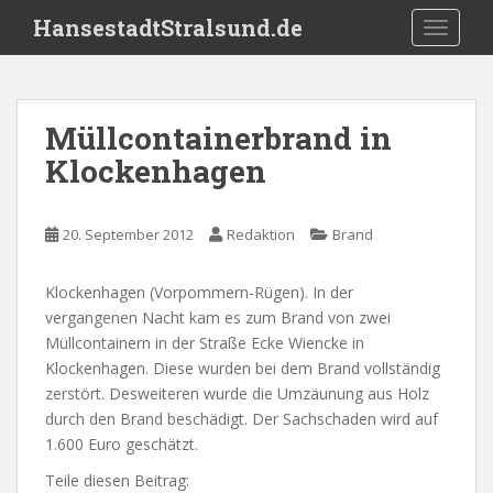
S
HansestadtStralsund.de
TOGGLE
k
i
p
t
Müllcontainerbrand in
o
Klockenhagen
m
a
i
20. September 2012
Redaktion
Brand
n
c
o
Klockenhagen (Vorpommern-Rügen). In der
n
vergangenen Nacht kam es zum Brand von zwei
t
Müllcontainern in der Straße Ecke Wiencke in
e
Klockenhagen. Diese wurden bei dem Brand vollständig
n
zerstört. Desweiteren wurde die Umzäunung aus Holz
t
durch den Brand beschädigt. Der Sachschaden wird auf
1.600 Euro geschätzt.
Teile diesen Beitrag: