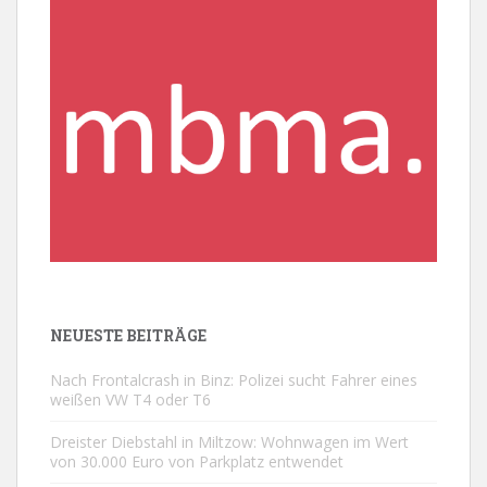
NEUESTE BEITRÄGE
Nach Frontalcrash in Binz: Polizei sucht Fahrer eines
weißen VW T4 oder T6
Dreister Diebstahl in Miltzow: Wohnwagen im Wert
von 30.000 Euro von Parkplatz entwendet