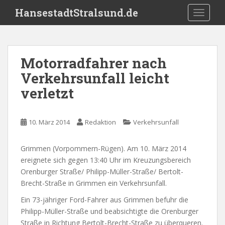
S
HansestadtStralsund.de
TOGGLE
k
i
p
t
Motorradfahrer nach
o
Verkehrsunfall leicht
m
a
verletzt
i
n
c
10. März 2014
Redaktion
Verkehrsunfall
o
n
Grimmen (Vorpommern-Rügen). Am 10. März 2014
t
ereignete sich gegen 13:40 Uhr im Kreuzungsbereich
e
Orenburger Straße/ Philipp-Müller-Straße/ Bertolt-
n
Brecht-Straße in Grimmen ein Verkehrsunfall.
t
Ein 73-jähriger Ford-Fahrer aus Grimmen befuhr die
Philipp-Müller-Straße und beabsichtigte die Orenburger
Straße in Richtung Bertolt-Brecht-Straße zu überqueren.