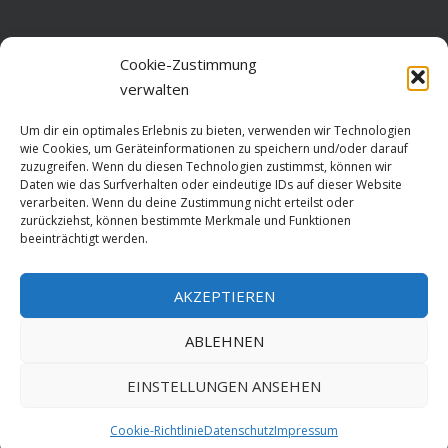
Home
Cookie-Zustimmung
verwalten
Über diese Seite
Um dir ein optimales Erlebnis zu bieten, verwenden wir Technologien
Datenschutz
wie Cookies, um Geräteinformationen zu speichern und/oder darauf
zuzugreifen. Wenn du diesen Technologien zustimmst, können wir
Cookie-Richtlinie (EU)
Daten wie das Surfverhalten oder eindeutige IDs auf dieser Website
verarbeiten. Wenn du deine Zustimmung nicht erteilst oder
Impressum
zurückziehst, können bestimmte Merkmale und Funktionen
beeinträchtigt werden.
AKZEPTIEREN
HOME
ABLEHNEN
GESCHICHTE
STADTGESCHICHTE
STADTWAPPEN
EINSTELLUNGEN ANSEHEN
Stralsund is poetry. Made since 1999 with ♥ by
ABELNET
.POWERED BY
Cookie-Richtlinie
Datenschutz
Impressum
NADV