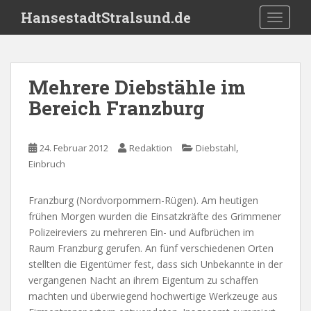
S
HansestadtStralsund.de
TOGGLE
k
i
p
t
Mehrere Diebstähle im
o
Bereich Franzburg
m
a
i
,
24. Februar 2012
Redaktion
Diebstahl
n
Einbruch
c
o
n
Franzburg (Nordvorpommern-Rügen). Am heutigen
t
frühen Morgen wurden die Einsatzkräfte des Grimmener
e
Polizeireviers zu mehreren Ein- und Aufbrüchen im
n
Raum Franzburg gerufen. An fünf verschiedenen Orten
t
stellten die Eigentümer fest, dass sich Unbekannte in der
vergangenen Nacht an ihrem Eigentum zu schaffen
machten und überwiegend hochwertige Werkzeuge aus