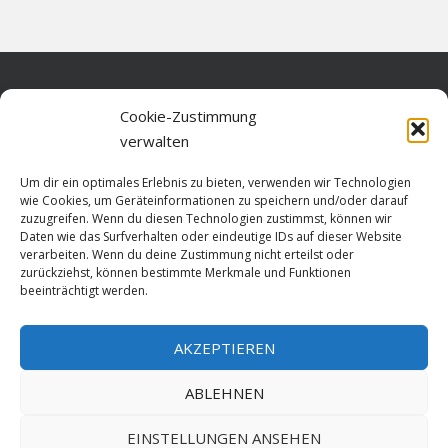
Home
Cookie-Zustimmung
verwalten
Über diese Seite
Um dir ein optimales Erlebnis zu bieten, verwenden wir Technologien
Datenschutz
wie Cookies, um Geräteinformationen zu speichern und/oder darauf
zuzugreifen. Wenn du diesen Technologien zustimmst, können wir
Cookie-Richtlinie (EU)
Daten wie das Surfverhalten oder eindeutige IDs auf dieser Website
verarbeiten. Wenn du deine Zustimmung nicht erteilst oder
Impressum
zurückziehst, können bestimmte Merkmale und Funktionen
beeinträchtigt werden.
AKZEPTIEREN
HOME
ABLEHNEN
GESCHICHTE
STADTGESCHICHTE
STADTWAPPEN
EINSTELLUNGEN ANSEHEN