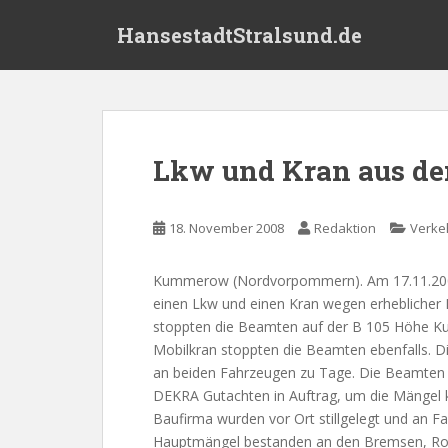
S
HansestadtStralsund.de
k
i
p
t
o
m
Lkw und Kran aus de
a
i
n
18. November 2008
Redaktion
Verke
c
o
Kummerow (Nordvorpommern). Am 17.11.2008 
n
einen Lkw und einen Kran wegen erheblicher Mä
t
stoppten die Beamten auf der B 105 Höhe K
e
Mobilkran stoppten die Beamten ebenfalls. D
n
an beiden Fahrzeugen zu Tage. Die Beamten d
t
DEKRA Gutachten in Auftrag, um die Mängel 
Baufirma wurden vor Ort stillgelegt und an F
Hauptmängel bestanden an den Bremsen, Rost