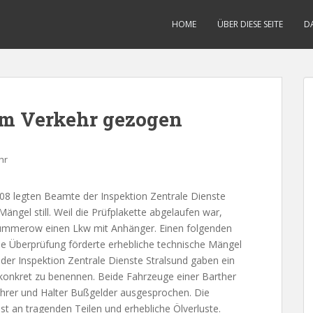
HOME
ÜBER DIESE SEITE
D
m Verkehr gezogen
hr
legten Beamte der Inspektion Zentrale Dienste
ngel still. Weil die Prüfplakette abgelaufen war,
ummerow einen Lkw mit Anhänger. Einen folgenden
ie Überprüfung förderte erhebliche technische Mängel
er Inspektion Zentrale Dienste Stralsund gaben ein
konkret zu benennen. Beide Fahrzeuge einer Barther
ahrer und Halter Bußgelder ausgesprochen. Die
 an tragenden Teilen und erhebliche Ölverluste.