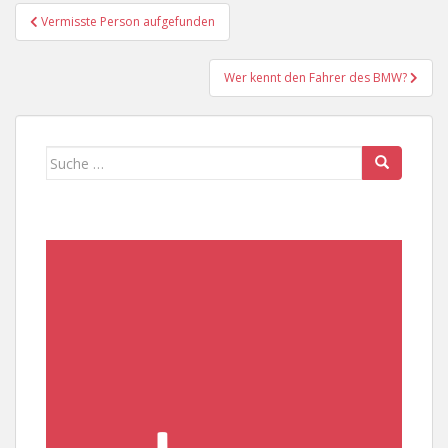
Beitragsnavigation
Vermisste Person aufgefunden
Wer kennt den Fahrer des BMW?
Suche
nach: