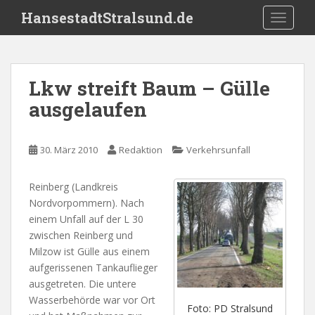
S
HansestadtStralsund.de
TOGGLE
k
i
p
t
Lkw streift Baum – Gülle
o
ausgelaufen
m
a
i
30. März 2010
Redaktion
Verkehrsunfall
n
c
o
Reinberg (Landkreis
n
Nordvorpommern). Nach
t
einem Unfall auf der L 30
e
zwischen Reinberg und
n
Milzow ist Gülle aus einem
t
aufgerissenen Tankauflieger
ausgetreten. Die untere
Wasserbehörde war vor Ort
Foto: PD Stralsund