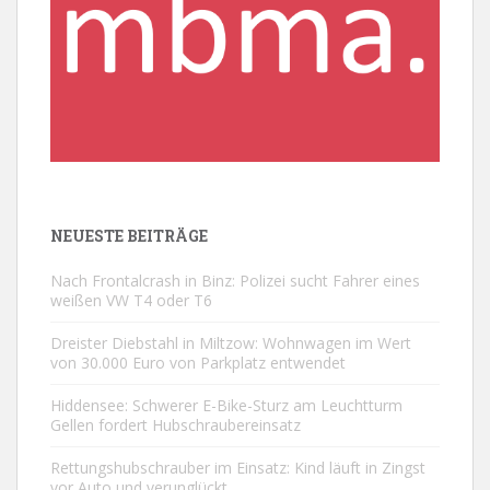
NEUESTE BEITRÄGE
Nach Frontalcrash in Binz: Polizei sucht Fahrer eines
weißen VW T4 oder T6
Dreister Diebstahl in Miltzow: Wohnwagen im Wert
von 30.000 Euro von Parkplatz entwendet
Hiddensee: Schwerer E-Bike-Sturz am Leuchtturm
Gellen fordert Hubschraubereinsatz
Rettungshubschrauber im Einsatz: Kind läuft in Zingst
vor Auto und verunglückt