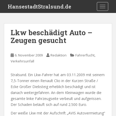
S
HansestadtStralsund.de
TOGGLE
k
i
p
t
Lkw beschädigt Auto –
o
Zeugen gesucht
m
a
i
,
6. November 2009
Redaktion
Fahrerflucht
n
Verkehrsunfall
c
o
n
Stralsund. Ein Lkw-Fahrer hat am 03.11.2009 mit seinem
t
7,5-Tonner einen Renault Clio in der Kurzen Straße /
e
Ecke Großer Diebsteig erheblich beschädigt und ist
n
danach weitergefahren. An dem Kleinwagen wurde die
t
gesamte linke Fahrzeugseite verbeult und aufgerissen.
Der Schaden beläuft sich auf rund 2.500 Euro.
Der weiße Lkw mit der Aufschrift „AVIS Autovermietung“