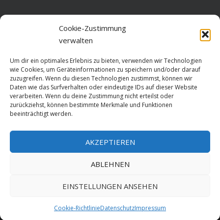
Home
Cookie-Zustimmung
verwalten
Über diese Seite
Um dir ein optimales Erlebnis zu bieten, verwenden wir Technologien
Datenschutz
wie Cookies, um Geräteinformationen zu speichern und/oder darauf
zuzugreifen. Wenn du diesen Technologien zustimmst, können wir
Cookie-Richtlinie (EU)
Daten wie das Surfverhalten oder eindeutige IDs auf dieser Website
verarbeiten. Wenn du deine Zustimmung nicht erteilst oder
Impressum
zurückziehst, können bestimmte Merkmale und Funktionen
beeinträchtigt werden.
AKZEPTIEREN
HOME
ABLEHNEN
GESCHICHTE
STADTGESCHICHTE
STADTWAPPEN
EINSTELLUNGEN ANSEHEN
Stralsund is poetry. Made since 1999 with ♥ by
ABELNET
.POWERED BY
Cookie-Richtlinie
Datenschutz
Impressum
NADV