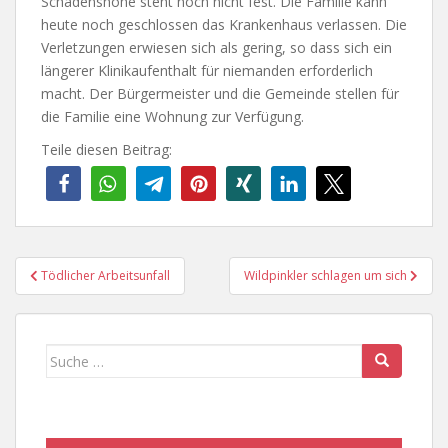
Schadenshöhe steht noch nicht fest. Die Familie kann
heute noch geschlossen das Krankenhaus verlassen. Die
Verletzungen erwiesen sich als gering, so dass sich ein
längerer Klinikaufenthalt für niemanden erforderlich
macht. Der Bürgermeister und die Gemeinde stellen für
die Familie eine Wohnung zur Verfügung.
Teile diesen Beitrag:
Beitragsnavigation
Tödlicher Arbeitsunfall
Wildpinkler schlagen um sich
Suche
nach: