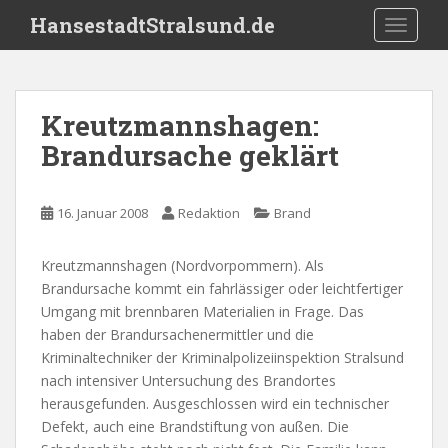
S
HansestadtStralsund.de
TOGGLE
k
i
p
t
Kreutzmannshagen:
o
Brandursache geklärt
m
a
i
16. Januar 2008
Redaktion
Brand
n
c
o
Kreutzmannshagen (Nordvorpommern). Als
n
Brandursache kommt ein fahrlässiger oder leichtfertiger
t
Umgang mit brennbaren Materialien in Frage. Das
e
haben der Brandursachenermittler und die
n
Kriminaltechniker der Kriminalpolizeiinspektion Stralsund
t
nach intensiver Untersuchung des Brandortes
herausgefunden. Ausgeschlossen wird ein technischer
Defekt, auch eine Brandstiftung von außen. Die