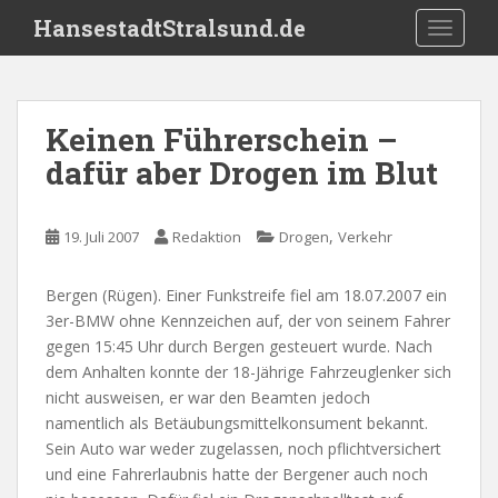
S
HansestadtStralsund.de
TOGGLE
k
i
p
t
Keinen Führerschein –
o
dafür aber Drogen im Blut
m
a
i
,
19. Juli 2007
Redaktion
Drogen
Verkehr
n
c
o
Bergen (Rügen). Einer Funkstreife fiel am 18.07.2007 ein
n
3er-BMW ohne Kennzeichen auf, der von seinem Fahrer
t
gegen 15:45 Uhr durch Bergen gesteuert wurde. Nach
e
dem Anhalten konnte der 18-Jährige Fahrzeuglenker sich
n
nicht ausweisen, er war den Beamten jedoch
t
namentlich als Betäubungsmittelkonsument bekannt.
Sein Auto war weder zugelassen, noch pflichtversichert
und eine Fahrerlaubnis hatte der Bergener auch noch