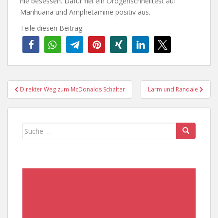
nie besessen. Dafür fiel ein Drogenschnelltest auf
Marihuana und Amphetamine positiv aus.
Teile diesen Beitrag:
Beitragsnavigation
Direkter Weg zum McDonalds Schalter
Lärm und Randale
Suche
nach: