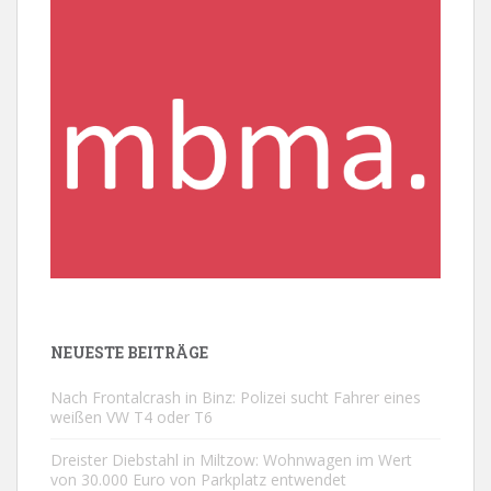
NEUESTE BEITRÄGE
Nach Frontalcrash in Binz: Polizei sucht Fahrer eines
weißen VW T4 oder T6
Dreister Diebstahl in Miltzow: Wohnwagen im Wert
von 30.000 Euro von Parkplatz entwendet