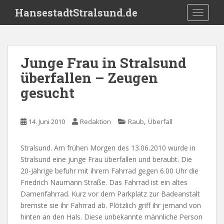
S
HansestadtStralsund.de
TOGGLE
k
i
p
t
Junge Frau in Stralsund
o
überfallen – Zeugen
m
a
gesucht
i
n
c
,
14. Juni 2010
Redaktion
Raub
Überfall
o
n
Stralsund. Am frühen Morgen des 13.06.2010 wurde in
t
Stralsund eine junge Frau überfallen und beraubt. Die
e
20-Jährige befuhr mit ihrem Fahrrad gegen 6.00 Uhr die
n
Friedrich Naumann Straße. Das Fahrrad ist ein altes
t
Damenfahrrad. Kurz vor dem Parkplatz zur Badeanstalt
bremste sie ihr Fahrrad ab. Plötzlich griff ihr jemand von
hinten an den Hals. Diese unbekannte männliche Person