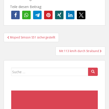
Teile diesen Beitrag:
Beitragsnavigation
Moped Simson S51 sichergestellt
Mit 113 km/h durch Stralsund
Suche
nach: