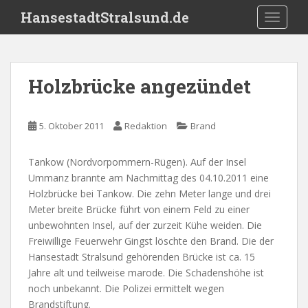
S
HansestadtStralsund.de
TOGGLE
k
i
p
t
Holzbrücke angezündet
o
m
a
5. Oktober 2011
Redaktion
Brand
i
n
Tankow (Nordvorpommern-Rügen). Auf der Insel
c
Ummanz brannte am Nachmittag des 04.10.2011 eine
o
Holzbrücke bei Tankow. Die zehn Meter lange und drei
n
Meter breite Brücke führt von einem Feld zu einer
t
unbewohnten Insel, auf der zurzeit Kühe weiden. Die
e
Freiwillige Feuerwehr Gingst löschte den Brand. Die der
n
Hansestadt Stralsund gehörenden Brücke ist ca. 15
t
Jahre alt und teilweise marode. Die Schadenshöhe ist
noch unbekannt. Die Polizei ermittelt wegen
Brandstiftung.