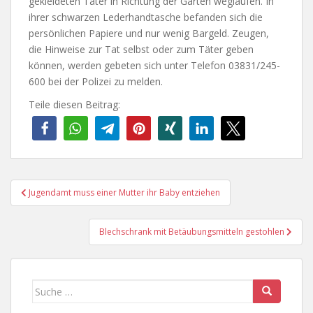
gekleideten Täter in Richtung der Gärten weglaufen. In
ihrer schwarzen Lederhandtasche befanden sich die
persönlichen Papiere und nur wenig Bargeld. Zeugen,
die Hinweise zur Tat selbst oder zum Täter geben
können, werden gebeten sich unter Telefon 03831/245-
600 bei der Polizei zu melden.
Teile diesen Beitrag:
Beitragsnavigation
Jugendamt muss einer Mutter ihr Baby entziehen
Blechschrank mit Betäubungsmitteln gestohlen
Suche
nach: