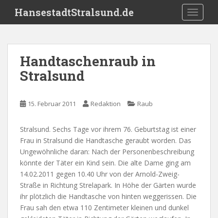
S
HansestadtStralsund.de
TOGGLE
k
i
p
t
Handtaschenraub in
o
Stralsund
m
a
i
15. Februar 2011
Redaktion
Raub
n
c
o
Stralsund. Sechs Tage vor ihrem 76. Geburtstag ist einer
n
Frau in Stralsund die Handtasche geraubt worden. Das
t
Ungewöhnliche daran: Nach der Personenbeschreibung
e
könnte der Täter ein Kind sein. Die alte Dame ging am
n
14.02.2011 gegen 10.40 Uhr von der Arnold-Zweig-
t
Straße in Richtung Strelapark. In Höhe der Gärten wurde
ihr plötzlich die Handtasche von hinten weggerissen. Die
Frau sah den etwa 110 Zentimeter kleinen und dunkel