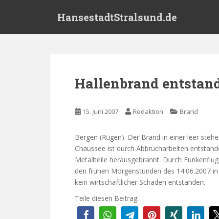
S
HansestadtStralsund.de
k
i
p
t
o
m
Hallenbrand entstan
a
i
n
15. Juni 2007
Redaktion
Brand
c
o
Bergen (Rügen). Der Brand in einer leer steh
n
Chaussee ist durch Abbrucharbeiten entstand
t
Metallteile herausgebrannt. Durch Funkenflug 
e
den frühen Morgenstunden des 14.06.2007 in B
n
kein wirtschaftlicher Schaden entstanden.
t
Teile diesen Beitrag: