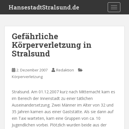
S
HansestadtStralsund.de
TOGGLE
k
i
p
t
Gefährliche
o
Körperverletzung in
m
a
Stralsund
i
n
c
2. Dezember 2007
Redaktion
o
Körperverletzung
n
t
Stralsund. Am 01.12.2007 kurz nach Mitternacht kam es
e
im Bereich der Innenstadt zu einer tätlichen
n
Auseinandersetzung. Zwei Männer im Alter von 32 und
t
35 Jahren kamen aus einer Gaststätte. Als sie dann auf
ein Taxi warteten, kam eine Gruppen von ca. 10
Jugendlichen vorbei. Plötzlich wurden beide aus der