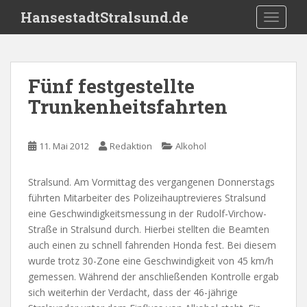
S
HansestadtStralsund.de
TOGGLE
k
i
p
t
Fünf festgestellte
o
Trunkenheitsfahrten
m
a
i
11. Mai 2012
Redaktion
Alkohol
n
c
o
Stralsund. Am Vormittag des vergangenen Donnerstags
n
führten Mitarbeiter des Polizeihauptrevieres Stralsund
t
eine Geschwindigkeitsmessung in der Rudolf-Virchow-
e
Straße in Stralsund durch. Hierbei stellten die Beamten
n
auch einen zu schnell fahrenden Honda fest. Bei diesem
t
wurde trotz 30-Zone eine Geschwindigkeit von 45 km/h
gemessen. Während der anschließenden Kontrolle ergab
sich weiterhin der Verdacht, dass der 46-jährige