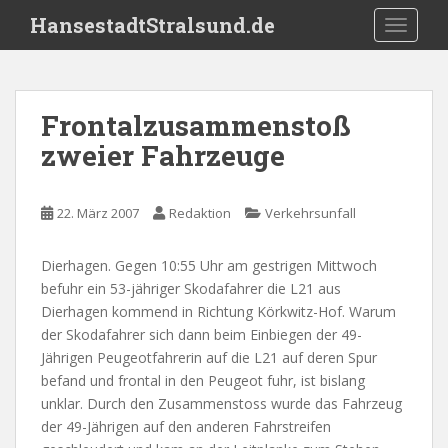
S
HansestadtStralsund.de
TOGGLE
k
i
p
t
Frontalzusammenstoß
o
zweier Fahrzeuge
m
a
i
22. März 2007
Redaktion
Verkehrsunfall
n
c
o
Dierhagen. Gegen 10:55 Uhr am gestrigen Mittwoch
n
befuhr ein 53-jähriger Skodafahrer die L21 aus
t
Dierhagen kommend in Richtung Körkwitz-Hof. Warum
e
der Skodafahrer sich dann beim Einbiegen der 49-
n
Jährigen Peugeotfahrerin auf die L21 auf deren Spur
t
befand und frontal in den Peugeot fuhr, ist bislang
unklar. Durch den Zusammenstoss wurde das Fahrzeug
der 49-Jährigen auf den anderen Fahrstreifen