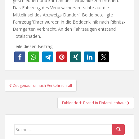
geschleudert und kam an der Leitplanke zum Stehen.
Das Fahrzeug des Verursachers rutschte auf die
Mittelinsel des Abzweigs Dändorf. Beide beteiligte
Fahrzeugführer wurden in die Boddenklinik nach Ribnitz-
Damgarten verbracht. An den Fahrzeugen entstand
Totalschaden.
Teile diesen Beitrag:
Beitragsnavigation
Zeugenaufruf nach Verkehrsunfall
Fuhlendorf: Brand in Einfamilienhaus
Suche
nach: