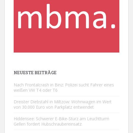
NEUESTE BEITRÄGE
Nach Frontalcrash in Binz: Polizei sucht Fahrer eines
weißen VW T4 oder T6
Dreister Diebstahl in Miltzow: Wohnwagen im Wert
von 30.000 Euro von Parkplatz entwendet
Hiddensee: Schwerer E-Bike-Sturz am Leuchtturm
Gellen fordert Hubschraubereinsatz