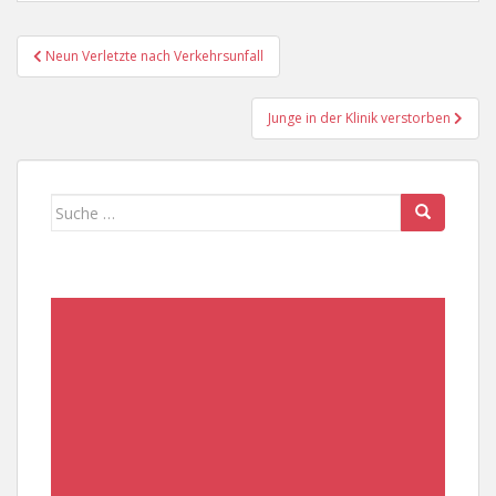
Beitragsnavigation
Neun Verletzte nach Verkehrsunfall
Junge in der Klinik verstorben
Suche
nach: