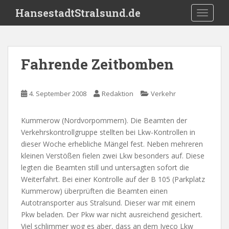
S
HansestadtStralsund.de
TOGGLE
k
i
p
t
Fahrende Zeitbomben
o
m
a
4. September 2008
Redaktion
Verkehr
i
n
Kummerow (Nordvorpommern). Die Beamten der
c
Verkehrskontrollgruppe stellten bei Lkw-Kontrollen in
o
dieser Woche erhebliche Mängel fest. Neben mehreren
n
kleinen Verstößen fielen zwei Lkw besonders auf. Diese
t
legten die Beamten still und untersagten sofort die
e
Weiterfahrt. Bei einer Kontrolle auf der B 105 (Parkplatz
n
Kummerow) überprüften die Beamten einen
t
Autotransporter aus Stralsund. Dieser war mit einem
Pkw beladen. Der Pkw war nicht ausreichend gesichert.
Viel schlimmer wog es aber, dass an dem Iveco Lkw