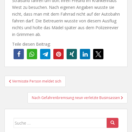
Stralsund fahren um dort ihren Freund im Krankenhaus
West zu besuchen. Nach eigenen Angaben wusste sie
nicht, dass man mit dem Fahrrad nicht auf der Autobahn
fahren darf. Die Betreuerin wusste von diesem Ausflug
nichts und holte das Mädel später aus dem Polizeirevier
in Grimmen ab.
Teile diesen Beitrag:
Beitragsnavigation
Vermisste Person meldet sich
Nach Gefahrenbremsung neun verletzte Businsassen
Suche
nach: