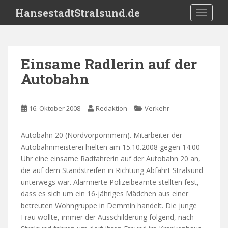
S
HansestadtStralsund.de
TOGGLE
k
i
p
t
Einsame Radlerin auf der
o
Autobahn
m
a
i
16. Oktober 2008
Redaktion
Verkehr
n
c
o
Autobahn 20 (Nordvorpommern). Mitarbeiter der
n
Autobahnmeisterei hielten am 15.10.2008 gegen 14.00
t
Uhr eine einsame Radfahrerin auf der Autobahn 20 an,
e
die auf dem Standstreifen in Richtung Abfahrt Stralsund
n
unterwegs war. Alarmierte Polizeibeamte stellten fest,
t
dass es sich um ein 16-jähriges Mädchen aus einer
betreuten Wohngruppe in Demmin handelt. Die junge
Frau wollte, immer der Ausschilderung folgend, nach