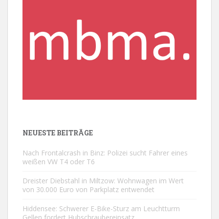
NEUESTE BEITRÄGE
Nach Frontalcrash in Binz: Polizei sucht Fahrer eines
weißen VW T4 oder T6
Dreister Diebstahl in Miltzow: Wohnwagen im Wert
von 30.000 Euro von Parkplatz entwendet
Hiddensee: Schwerer E-Bike-Sturz am Leuchtturm
Gellen fordert Hubschraubereinsatz