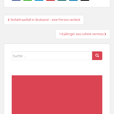
Beitragsnavigation
Verkehrsunfall in Stralsund – eine Person verletzt
14-Jähriger aus Lohme vermiss
Suche
nach: