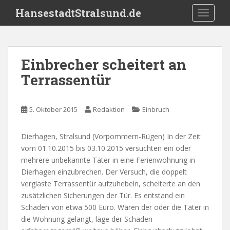
S
HansestadtStralsund.de
TOGGLE
k
i
p
t
Einbrecher scheitert an
o
Terrassentür
m
a
i
5. Oktober 2015
Redaktion
Einbruch
n
c
o
Dierhagen, Stralsund (Vorpommern-Rügen) In der Zeit
n
vom 01.10.2015 bis 03.10.2015 versuchten ein oder
t
mehrere unbekannte Täter in eine Ferienwohnung in
e
Dierhagen einzubrechen. Der Versuch, die doppelt
n
verglaste Terrassentür aufzuhebeln, scheiterte an den
t
zusätzlichen Sicherungen der Tür. Es entstand ein
Schaden von etwa 500 Euro. Wären der oder die Täter in
die Wohnung gelangt, läge der Schaden