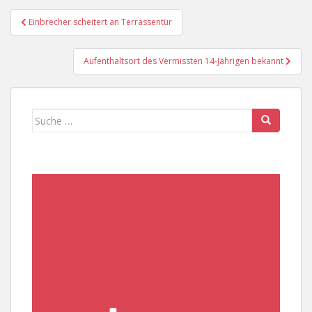
Beitragsnavigation
Einbrecher scheitert an Terrassentür
Aufenthaltsort des Vermissten 14-Jährigen bekannt
Suche
nach: