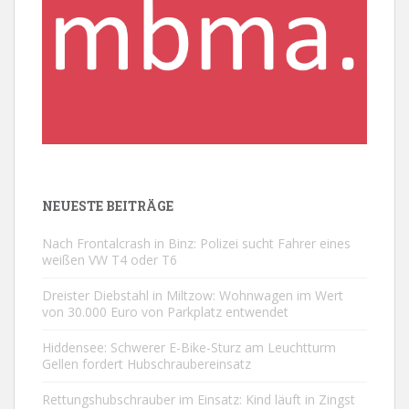
NEUESTE BEITRÄGE
Nach Frontalcrash in Binz: Polizei sucht Fahrer eines
weißen VW T4 oder T6
Dreister Diebstahl in Miltzow: Wohnwagen im Wert
von 30.000 Euro von Parkplatz entwendet
Hiddensee: Schwerer E-Bike-Sturz am Leuchtturm
Gellen fordert Hubschraubereinsatz
Rettungshubschrauber im Einsatz: Kind läuft in Zingst