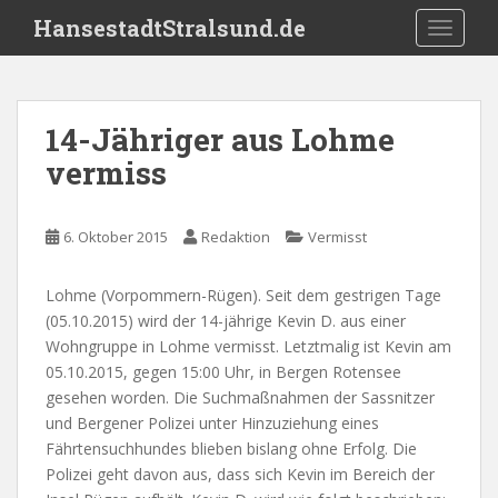
S
HansestadtStralsund.de
TOGGLE
k
i
p
t
14-Jähriger aus Lohme
o
vermiss
m
a
i
6. Oktober 2015
Redaktion
Vermisst
n
c
o
Lohme (Vorpommern-Rügen). Seit dem gestrigen Tage
n
(05.10.2015) wird der 14-jährige Kevin D. aus einer
t
Wohngruppe in Lohme vermisst. Letztmalig ist Kevin am
e
05.10.2015, gegen 15:00 Uhr, in Bergen Rotensee
n
gesehen worden. Die Suchmaßnahmen der Sassnitzer
t
und Bergener Polizei unter Hinzuziehung eines
Fährtensuchhundes blieben bislang ohne Erfolg. Die
Polizei geht davon aus, dass sich Kevin im Bereich der