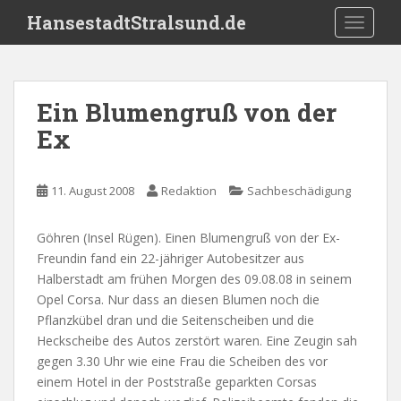
S
HansestadtStralsund.de
TOGGLE
k
i
p
t
Ein Blumengruß von der
o
Ex
m
a
i
11. August 2008
Redaktion
Sachbeschädigung
n
c
o
Göhren (Insel Rügen). Einen Blumengruß von der Ex-
n
Freundin fand ein 22-jähriger Autobesitzer aus
t
Halberstadt am frühen Morgen des 09.08.08 in seinem
e
Opel Corsa. Nur dass an diesen Blumen noch die
n
Pflanzkübel dran und die Seitenscheiben und die
t
Heckscheibe des Autos zerstört waren. Eine Zeugin sah
gegen 3.30 Uhr wie eine Frau die Scheiben des vor
einem Hotel in der Poststraße geparkten Corsas