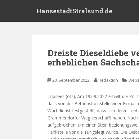
S
HansestadtStralsund.de
k
i
p
t
o
m
Dreiste Dieseldiebe 
a
erheblichen Sachsch
i
n
c
20. September 2022
Redaktion
Diebs
o
n
t
Tribsees (ots). Am 19.09.2022 erhielt die Poli
e
dass von der Betriebstankstelle einer Firma i
n
Wachdienst festgestellt, dass sich derzeit u
t
Grammendorfer Weg verschafft haben. Nach e
aufgebrochen, um einen Stein beziehungswei
Tankstelle vor die Tür gelegt wurde. Die Die