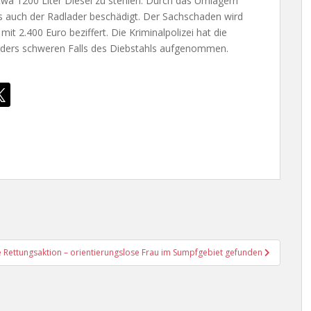
twa 1200 Liter Diesel zu stehlen. Durch das Umlagern
s auch der Radlader beschädigt. Der Sachschaden wird
t 2.400 Euro beziffert. Die Kriminalpolizei hat die
ders schweren Falls des Diebstahls aufgenommen.
e Rettungsaktion – orientierungslose Frau im Sumpfgebiet gefunden