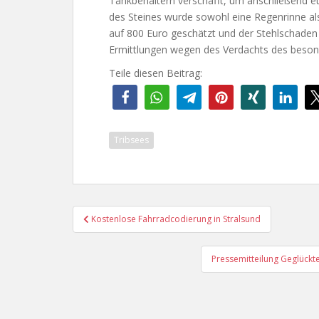
Tankbehältern verschafft, um anschließend e
des Steines wurde sowohl eine Regenrinne al
auf 800 Euro geschätzt und der Stehlschaden mi
Ermittlungen wegen des Verdachts des beson
Teile diesen Beitrag:
Tribsees
Beitragsnavigation
Kostenlose Fahrradcodierung in Stralsund
Pressemitteilung Geglückt