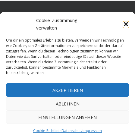
Home
Cookie-Zustimmung
verwalten
Über diese Seite
Um dir ein optimales Erlebnis zu bieten, verwenden wir Technologien
Datenschutz
wie Cookies, um Geräteinformationen zu speichern und/oder darauf
zuzugreifen. Wenn du diesen Technologien zustimmst, können wir
Cookie-Richtlinie (EU)
Daten wie das Surfverhalten oder eindeutige IDs auf dieser Website
verarbeiten. Wenn du deine Zustimmung nicht erteilst oder
Impressum
zurückziehst, können bestimmte Merkmale und Funktionen
beeinträchtigt werden.
AKZEPTIEREN
HOME
ABLEHNEN
GESCHICHTE
STADTGESCHICHTE
STADTWAPPEN
EINSTELLUNGEN ANSEHEN
Stralsund is poetry. Made since 1999 with ♥ by
ABELNET
.POWERED BY
Cookie-Richtlinie
Datenschutz
Impressum
NADV