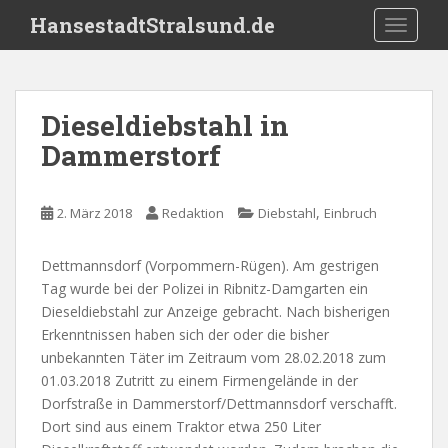
S
HansestadtStralsund.de
TOGGLE
k
i
p
t
Dieseldiebstahl in
o
Dammerstorf
m
a
i
,
2. März 2018
Redaktion
Diebstahl
Einbruch
n
c
o
Dettmannsdorf (Vorpommern-Rügen). Am gestrigen
n
Tag wurde bei der Polizei in Ribnitz-Damgarten ein
t
Dieseldiebstahl zur Anzeige gebracht. Nach bisherigen
e
Erkenntnissen haben sich der oder die bisher
n
unbekannten Täter im Zeitraum vom 28.02.2018 zum
t
01.03.2018 Zutritt zu einem Firmengelände in der
Dorfstraße in Dammerstorf/Dettmannsdorf verschafft.
Dort sind aus einem Traktor etwa 250 Liter