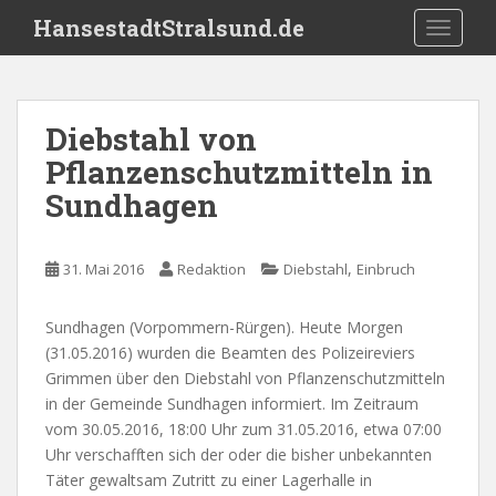
S
HansestadtStralsund.de
TOGGLE
k
i
p
t
Diebstahl von
o
Pflanzenschutzmitteln in
m
a
Sundhagen
i
n
c
,
31. Mai 2016
Redaktion
Diebstahl
Einbruch
o
n
Sundhagen (Vorpommern-Rürgen). Heute Morgen
t
(31.05.2016) wurden die Beamten des Polizeireviers
e
Grimmen über den Diebstahl von Pflanzenschutzmitteln
n
in der Gemeinde Sundhagen informiert. Im Zeitraum
t
vom 30.05.2016, 18:00 Uhr zum 31.05.2016, etwa 07:00
Uhr verschafften sich der oder die bisher unbekannten
Täter gewaltsam Zutritt zu einer Lagerhalle in