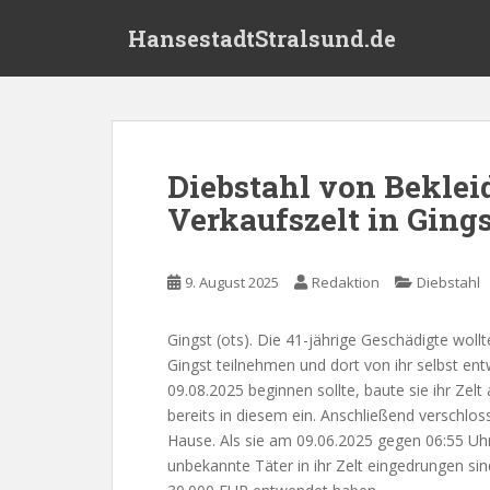
S
HansestadtStralsund.de
k
i
p
t
o
m
Diebstahl von Bekle
a
Verkaufszelt in Gings
i
n
c
9. August 2025
Redaktion
Diebstahl
o
n
t
Gingst (ots). Die 41-jährige Geschädigte wol
e
Gingst teilnehmen und dort von ihr selbst e
n
09.08.2025 beginnen sollte, baute sie ihr Ze
t
bereits in diesem ein. Anschließend verschlos
Hause. Als sie am 09.06.2025 gegen 06:55 Uhr
unbekannte Täter in ihr Zelt eingedrungen si