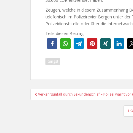
30.000 EUR entwendet haben.
Zeugen, welche in diesem Zusammenhang Be
telefonisch im Polizeirevier Bergen unter d
Polizeidienststelle oder über die Internetwac
Teile diesen Beitrag:
Gingst
Beitragsnavigation
Verkehrsunfall durch Sekundenschlaf – Polizei warnt vor
LK