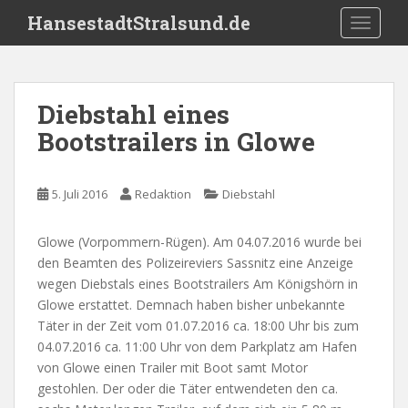
S
HansestadtStralsund.de
TOGGLE
k
i
p
t
Diebstahl eines
o
Bootstrailers in Glowe
m
a
i
5. Juli 2016
Redaktion
Diebstahl
n
c
o
Glowe (Vorpommern-Rügen). Am 04.07.2016 wurde bei
n
den Beamten des Polizeireviers Sassnitz eine Anzeige
t
wegen Diebstals eines Bootstrailers Am Königshörn in
e
Glowe erstattet. Demnach haben bisher unbekannte
n
Täter in der Zeit vom 01.07.2016 ca. 18:00 Uhr bis zum
t
04.07.2016 ca. 11:00 Uhr von dem Parkplatz am Hafen
von Glowe einen Trailer mit Boot samt Motor
gestohlen. Der oder die Täter entwendeten den ca.