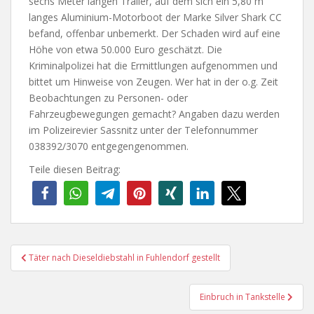
sechs Meter langen Trailer, auf dem sich ein 5,80 m
langes Aluminium-Motorboot der Marke Silver Shark CC
befand, offenbar unbemerkt. Der Schaden wird auf eine
Höhe von etwa 50.000 Euro geschätzt. Die
Kriminalpolizei hat die Ermittlungen aufgenommen und
bittet um Hinweise von Zeugen. Wer hat in der o.g. Zeit
Beobachtungen zu Personen- oder
Fahrzeugbewegungen gemacht? Angaben dazu werden
im Polizeirevier Sassnitz unter der Telefonnummer
038392/3070 entgegengenommen.
Teile diesen Beitrag:
Beitragsnavigation
Täter nach Dieseldiebstahl in Fuhlendorf gestellt
Einbruch in Tankstelle