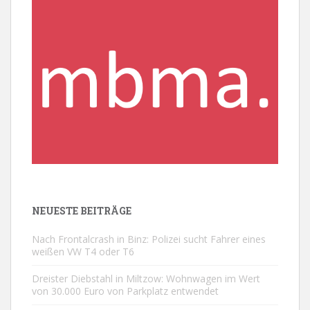
NEUESTE BEITRÄGE
Nach Frontalcrash in Binz: Polizei sucht Fahrer eines
weißen VW T4 oder T6
Dreister Diebstahl in Miltzow: Wohnwagen im Wert
von 30.000 Euro von Parkplatz entwendet