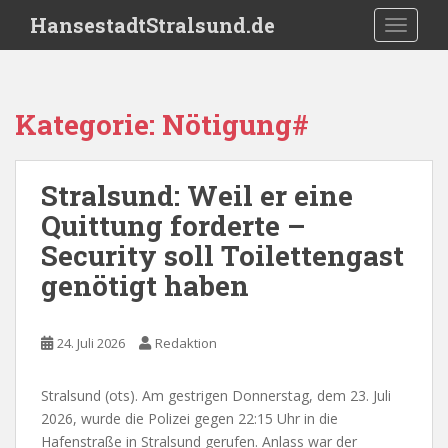
S
HansestadtStralsund.de
TOGGLE
k
i
p
t
Kategorie:
Nötigung#
o
m
a
Stralsund: Weil er eine
i
Quittung forderte –
n
c
Security soll Toilettengast
o
genötigt haben
n
t
e
24. Juli 2026
Redaktion
n
t
Stralsund (ots). Am gestrigen Donnerstag, dem 23. Juli
2026, wurde die Polizei gegen 22:15 Uhr in die
Hafenstraße in Stralsund gerufen. Anlass war der