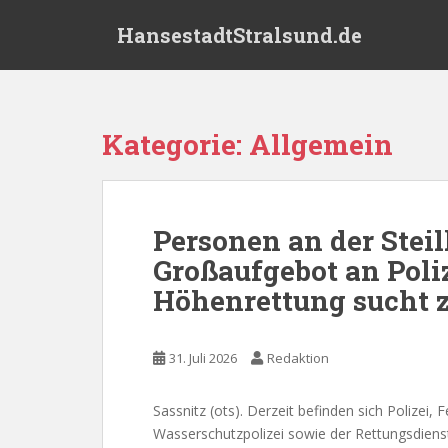
S
HansestadtStralsund.de
k
i
p
t
o
Kategorie:
Allgemein
m
a
i
n
Personen an der Steil
c
Großaufgebot an Poli
o
n
Höhenrettung sucht 
t
e
n
31. Juli 2026
Redaktion
t
Sassnitz (ots). Derzeit befinden sich Polizei
Wasserschutzpolizei sowie der Rettungsdienst