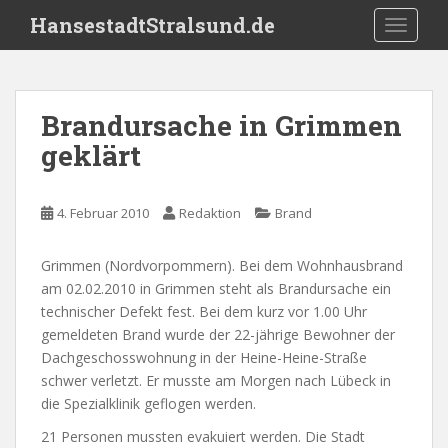
S
HansestadtStralsund.de
TOGGLE
k
i
p
t
Brandursache in Grimmen
o
geklärt
m
a
i
4. Februar 2010
Redaktion
Brand
n
c
o
Grimmen (Nordvorpommern). Bei dem Wohnhausbrand
n
am 02.02.2010 in Grimmen steht als Brandursache ein
t
technischer Defekt fest. Bei dem kurz vor 1.00 Uhr
e
gemeldeten Brand wurde der 22-jährige Bewohner der
n
Dachgeschosswohnung in der Heine-Heine-Straße
t
schwer verletzt. Er musste am Morgen nach Lübeck in
die Spezialklinik geflogen werden.
21 Personen mussten evakuiert werden. Die Stadt