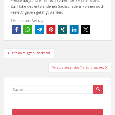
Presse aufgrund eines technischen Defektes in Brand.
Zur Höhe des entstandenen Sachschadens können noch
keine Angaben getätigt werden.
Teile diesen Beitrag:
Beitragsnavigation
Unfallbeteiligter unbekannt
Verstoß gegen das Tierschutzgesetz
Suche
nach: