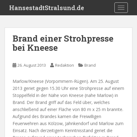
S
HansestadtStralsund.de
TOGGLE
k
i
p
t
Brand einer Strohpresse
o
bei Kneese
m
a
i
26. August 2013
Redaktion
Brand
n
c
o
Marlow/Kneese (Vorpommern-Rügen). Am 25. August
n
2013 geriet gegen 15.30 Uhr eine Strohpresse auf einem
t
Stoppelfeld in der Nähe von Kneese (nahe Marlow) in
e
Brand. Der Brand griff auf das Feld über, welches
n
anschließend auf einer Fläche von 80 m x 25 m brannte.
t
Aufgrund des Brandes kamen die Freiwilligen
Feuerwehren aus Kölzow, Jahnkendorf und Marlow zum
Einsatz. Nach derzeitigem Kenntnisstand geriet die