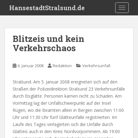
S
HansestadtStralsund.de
TOGGLE
k
i
p
t
Blitzeis und kein
o
Verkehrschaos
m
a
i
6. Januar 2008
Redaktion
Verkehrsunfall
n
c
o
Stralsund. Am 5. Januar 2008 ereigneten sich auf den
n
Straßen der Polizeidirektion Stralsund 23 Verkehrsunfälle
t
durch Eisglätte. Personen kamen nicht zu Schaden. Am
e
Vormittag lag der Unfallschwerpunkt auf der Insel
n
Rügen, wo die Beamten allein in Bergen zwischen 11:00
t
Uhr und 11:30 Uhr fünf Glätteunfälle registrierten. Im
Laufe des Tages verlagerten sich die Unfälle durch
Glatteis auch in den Kreis Nordvorpommern. Ab 19:00