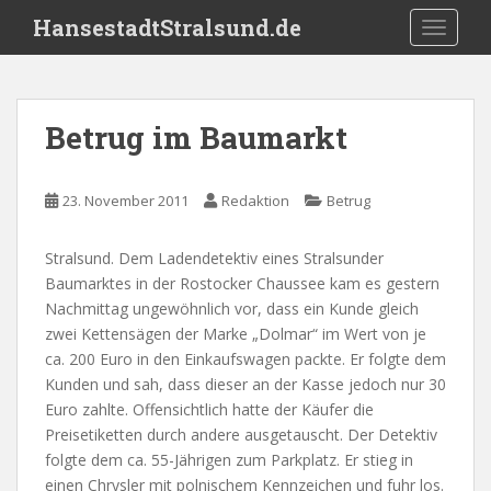
S
HansestadtStralsund.de
TOGGLE
k
i
p
t
Betrug im Baumarkt
o
m
a
23. November 2011
Redaktion
Betrug
i
n
Stralsund. Dem Ladendetektiv eines Stralsunder
c
Baumarktes in der Rostocker Chaussee kam es gestern
o
Nachmittag ungewöhnlich vor, dass ein Kunde gleich
n
zwei Kettensägen der Marke „Dolmar“ im Wert von je
t
ca. 200 Euro in den Einkaufswagen packte. Er folgte dem
e
Kunden und sah, dass dieser an der Kasse jedoch nur 30
n
Euro zahlte. Offensichtlich hatte der Käufer die
t
Preisetiketten durch andere ausgetauscht. Der Detektiv
folgte dem ca. 55-Jährigen zum Parkplatz. Er stieg in
einen Chrysler mit polnischem Kennzeichen und fuhr los.