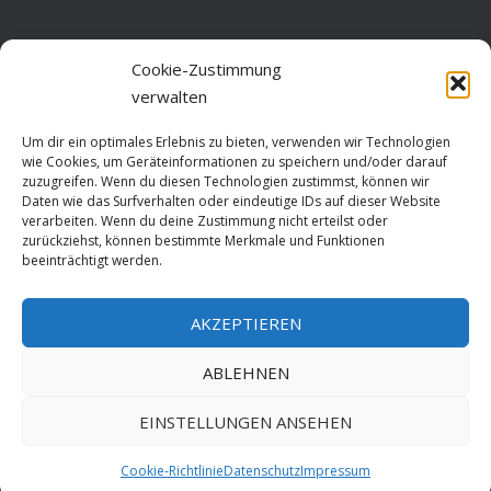
Home
Cookie-Zustimmung
verwalten
Über diese Seite
Um dir ein optimales Erlebnis zu bieten, verwenden wir Technologien
Datenschutz
wie Cookies, um Geräteinformationen zu speichern und/oder darauf
zuzugreifen. Wenn du diesen Technologien zustimmst, können wir
Cookie-Richtlinie (EU)
Daten wie das Surfverhalten oder eindeutige IDs auf dieser Website
verarbeiten. Wenn du deine Zustimmung nicht erteilst oder
Impressum
zurückziehst, können bestimmte Merkmale und Funktionen
beeinträchtigt werden.
AKZEPTIEREN
HOME
ABLEHNEN
GESCHICHTE
STADTGESCHICHTE
STADTWAPPEN
EINSTELLUNGEN ANSEHEN
Stralsund is poetry. Made since 1999 with ♥ by
ABELNET
.POWERED BY
Cookie-Richtlinie
Datenschutz
Impressum
NADV