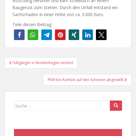
Böschung herunter und kam schließlich an einem
Baugerüst zum Stehen. Durch den Unfall entstand ein
Sachschaden in einer Höhe von ca. 5.000 Euro.
Teile diesen Beitrag:
Beitragsnavigation
Fußgänger in Reinkenhagen verletzt
PKW bei Rambin auf den Schienen abgestellt
Suche
nach: