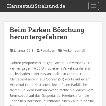
S
HansestadtStralsund.de
TOGGLE
k
i
p
t
Beim Parken Böschung
o
heruntergefahren
m
a
i
2. Januar 2013
Redaktion
Verkehrsunfall
n
c
o
Göhren (Vorpommer-Rügen). Am 31. Dezember 2012
n
kam es gegen 16.30 Uhr zu einem Verkehrsunfall mit
t
Sachschaden in der Kastanienallee in Göhren. Eine
e
Mercedes-Fahrerin aus Göhren (57) wollte auf einem
n
Hinterhof in der Kastanienallee auf eine Parkfläche
t
fahren. Bei dem Parkmanöver rutschte sie jedoch vom
Bremspedal auf das Gaspedal ab. Hierdurch fuhr sie
über einen Bordstein, durchbrach einen Zaun, fuhr eine