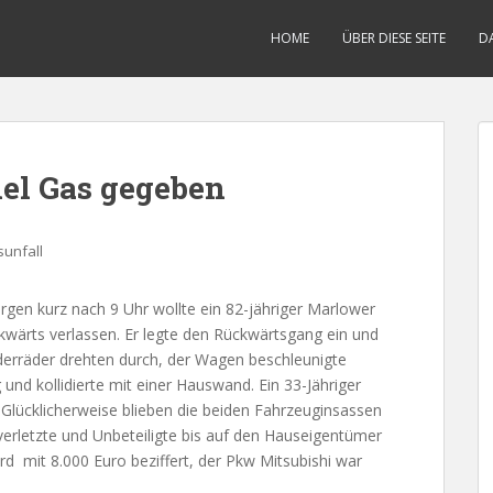
HOME
ÜBER DIESE SEITE
D
el Gas gegeben
unfall
en kurz nach 9 Uhr wollte ein 82-jähriger Marlower
kwärts verlassen. Er legte den Rückwärtsgang ein und
derräder drehten durch, der Wagen beschleunigte
d kollidierte mit einer Hauswand. Ein 33-Jähriger
. Glücklicherweise blieben die beiden Fahrzeuginsassen
nverletzte und Unbeteiligte bis auf den Hauseigentümer
d mit 8.000 Euro beziffert, der Pkw Mitsubishi war