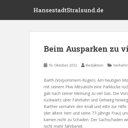
S
HansestadtStralsund.de
k
i
p
t
o
m
Beim Ausparken zu vi
a
i
n
16. Oktober 2012
Redaktion
Verkehrs
c
o
Barth (Vorpommern-Rügen). Am heutigen Morg
n
mit seinem Pkw Mitsubishi eine Parklücke rüc
t
gab nach seiner Meinung zu viel Gas. Die Vor
e
rückwärts über Fahrbahn und Gehweg hinweg un
n
Barther vernahm den Knall und eilte zur Hilfe
t
(der ältere Herr und seine 77-jährige Frau) u
kamen nicht zu Schaden. Der Sachschaden wir
nicht mehr fahrbereit.