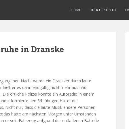
HOME
ÜBER DIESE SEITE
D
truhe in Dranske
rgangenen Nacht wurde ein Dransker durch laute
 hielt er es dann endgültig nicht mehr aus und
. Die örtliche Polizei konnte ein Autoradio in einem
d informierte den 54-jährigen Halter des
us. Nicht nur, dass die laute Musik andere Personen
 Skodas hätte am nächsten Morgen unter Umständen
n er sein Fahrzeug aufgrund der entladenen Batterie