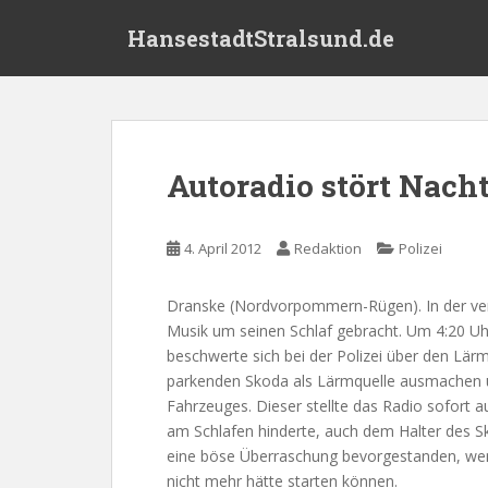
S
HansestadtStralsund.de
k
i
p
t
o
m
Autoradio stört Nach
a
i
n
4. April 2012
Redaktion
Polizei
c
o
Dranske (Nordvorpommern-Rügen). In der ve
n
Musik um seinen Schlaf gebracht. Um 4:20 Uhr
t
beschwerte sich bei der Polizei über den Lärm
e
parkenden Skoda als Lärmquelle ausmachen un
n
Fahrzeuges. Dieser stellte das Radio sofort a
t
am Schlafen hinderte, auch dem Halter des
eine böse Überraschung bevorgestanden, wen
nicht mehr hätte starten können.