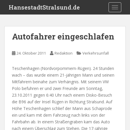
S
HansestadtStralsund.de
TOGGLE
k
i
p
t
Autofahrer eingeschlafen
o
m
a
24. Oktober 2011
Redaktion
Verkehrsunfall
i
n
Teschenhagen (Nordvorpommern-Rügen). 24 Stunden
c
wach – das wurde einem 21-jährigen Mann und seinen
o
Mitfahrern beinahe zum Verhängnis. Mit seinem VW
n
Polo befuhren er und zwei Freunde am Sonntag,
t
23.10.2011 gegen 6:40 Uhr nach einem Disko-Besuch
e
die B96 auf der Insel Rügen in Richtung Stralsund. Auf
n
Höhe Teschenhagen schlief der Mann aus Schaprode
t
ein und kam mit dem Fahrzeug nach links von der
Fahrbahn ab. In einem Straßengraben kam das Auto
nach einem Überschlag zum Stehen. Die 17-jährige