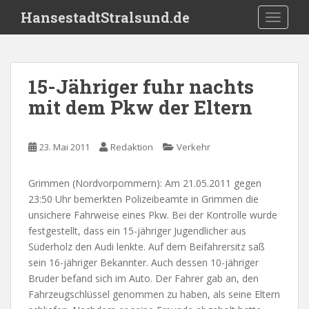
S
HansestadtStralsund.de
TOGGLE
k
i
p
t
15-Jähriger fuhr nachts
o
mit dem Pkw der Eltern
m
a
i
23. Mai 2011
Redaktion
Verkehr
n
c
o
Grimmen (Nordvorpommern): Am 21.05.2011 gegen
n
23:50 Uhr bemerkten Polizeibeamte in Grimmen die
t
unsichere Fahrweise eines Pkw. Bei der Kontrolle wurde
e
festgestellt, dass ein 15-jähriger Jugendlicher aus
n
Süderholz den Audi lenkte. Auf dem Beifahrersitz saß
t
sein 16-jähriger Bekannter. Auch dessen 10-jähriger
Bruder befand sich im Auto. Der Fahrer gab an, den
Fahrzeugschlüssel genommen zu haben, als seine Eltern