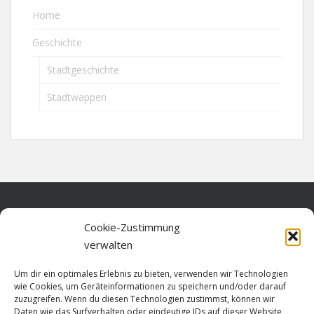
Home
Geschichte
Stadtgeschichte
Stadtwappen
Home
Cookie-Zustimmung
verwalten
Über diese Seite
Um dir ein optimales Erlebnis zu bieten, verwenden wir Technologien
Datenschutz
wie Cookies, um Geräteinformationen zu speichern und/oder darauf
zuzugreifen. Wenn du diesen Technologien zustimmst, können wir
Cookie-Richtlinie (EU)
Daten wie das Surfverhalten oder eindeutige IDs auf dieser Website