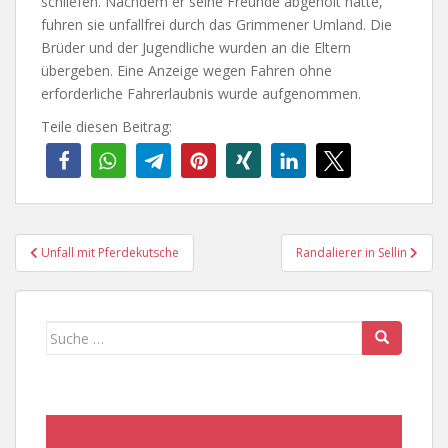
schliefen. Nachdem er seine Freunde abgeholt hatte,
fuhren sie unfallfrei durch das Grimmener Umland. Die
Brüder und der Jugendliche wurden an die Eltern
übergeben. Eine Anzeige wegen Fahren ohne
erforderliche Fahrerlaubnis wurde aufgenommen.
Teile diesen Beitrag:
Beitragsnavigation
Unfall mit Pferdekutsche
Randalierer in Sellin
Suche
nach: