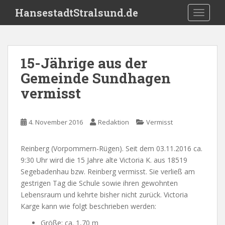
S
HansestadtStralsund.de
TOGGLE
k
i
p
t
15-Jährige aus der
o
Gemeinde Sundhagen
m
a
vermisst
i
n
c
4. November 2016
Redaktion
Vermisst
o
n
Reinberg (Vorpommern-Rügen). Seit dem 03.11.2016 ca.
t
9:30 Uhr wird die 15 Jahre alte Victoria K. aus 18519
e
Segebadenhau bzw. Reinberg vermisst. Sie verließ am
n
gestrigen Tag die Schule sowie ihren gewohnten
t
Lebensraum und kehrte bisher nicht zurück. Victoria
Karge kann wie folgt beschrieben werden:
Größe: ca. 1,70 m