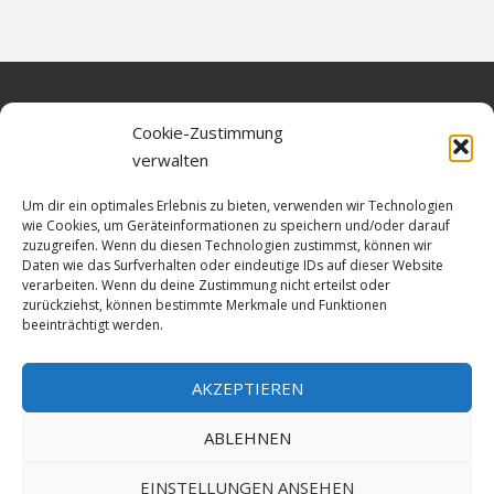
Home
Cookie-Zustimmung
verwalten
Über diese Seite
Um dir ein optimales Erlebnis zu bieten, verwenden wir Technologien
Datenschutz
wie Cookies, um Geräteinformationen zu speichern und/oder darauf
zuzugreifen. Wenn du diesen Technologien zustimmst, können wir
Cookie-Richtlinie (EU)
Daten wie das Surfverhalten oder eindeutige IDs auf dieser Website
verarbeiten. Wenn du deine Zustimmung nicht erteilst oder
Impressum
zurückziehst, können bestimmte Merkmale und Funktionen
beeinträchtigt werden.
AKZEPTIEREN
HOME
ABLEHNEN
GESCHICHTE
STADTGESCHICHTE
STADTWAPPEN
EINSTELLUNGEN ANSEHEN