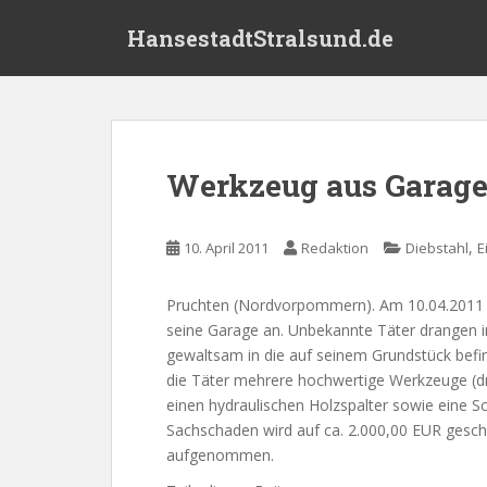
S
HansestadtStralsund.de
k
i
p
t
o
m
Werkzeug aus Garage
a
i
n
,
10. April 2011
Redaktion
Diebstahl
E
c
o
Pruchten (Nordvorpommern). Am 10.04.2011 ze
n
seine Garage an. Unbekannte Täter drangen 
t
gewaltsam in die auf seinem Grundstück befi
e
die Täter mehrere hochwertige Werkzeuge (d
n
einen hydraulischen Holzspalter sowie eine S
t
Sachschaden wird auf ca. 2.000,00 EUR geschät
aufgenommen.