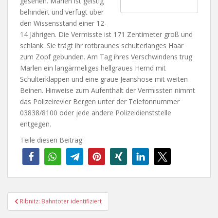
gesehen. Marlen ist geistig
behindert und verfügt über
den Wissensstand einer 12-
14 Jährigen. Die Vermisste ist 171 Zentimeter groß und
schlank. Sie trägt ihr rotbraunes schulterlanges Haar
zum Zopf gebunden. Am Tag ihres Verschwindens trug
Marlen ein langärmeliges hellgraues Hemd mit
Schulterklappen und eine graue Jeanshose mit weiten
Beinen. Hinweise zum Aufenthalt der Vermissten nimmt
das Polizeirevier Bergen unter der Telefonnummer
03838/8100 oder jede andere Polizeidienststelle
entgegen.
Teile diesen Beitrag:
Beitragsnavigation
Ribnitz: Bahntoter identifiziert