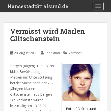
S
HansestadtStralsund.de
TOGGLE
k
i
p
t
Vermisst wird Marlen
o
Glitschenstein
m
a
i
28. August 2009
Redaktion
Vermisst
n
c
o
Bergen (Rügen). Die Polizei
n
bittet Bevölkerung und
t
Medien um Unterstützung
e
bei der Suche nach der 20-
n
jährigen Marlen
t
Glitschenstein aus Bergen.
Die Vermisste wurde
letztmalig am 13.08.09
Foto: PD Stralsund