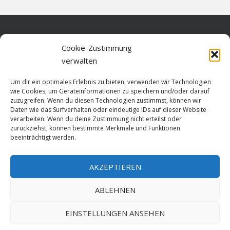
Home
Cookie-Zustimmung
verwalten
Über diese Seite
Um dir ein optimales Erlebnis zu bieten, verwenden wir Technologien
Datenschutz
wie Cookies, um Geräteinformationen zu speichern und/oder darauf
zuzugreifen. Wenn du diesen Technologien zustimmst, können wir
Cookie-Richtlinie (EU)
Daten wie das Surfverhalten oder eindeutige IDs auf dieser Website
verarbeiten. Wenn du deine Zustimmung nicht erteilst oder
Impressum
zurückziehst, können bestimmte Merkmale und Funktionen
beeinträchtigt werden.
AKZEPTIEREN
HOME
ABLEHNEN
GESCHICHTE
STADTGESCHICHTE
STADTWAPPEN
EINSTELLUNGEN ANSEHEN
Stralsund is poetry. Made since 1999 with ♥ by
ABELNET
.POWERED BY