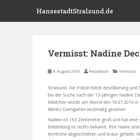
S
HansestadtStralsund.de
k
i
p
t
o
m
Vermisst: Nadine Dec
a
i
n
4. August 2010
Redaktion
Vermisst
c
o
Stralsund. Die Polizei bittet Bevölkerung un
n
bei der Suche nach der 13-jährigen Nadine De
t
Mädchen wurde am Abend des 16.07.2010 in e
e
Ribnitz-Damgarten letztmalig gesehen.
n
t
Nadine ist 163 Zentimeter groß und hat eine s
Bekleidung ist nichts bekannt. Ihre Haare sind
Kinnhöhe abgeschnitten und braun gefärbt. H