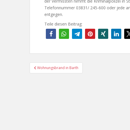
der Vermissten nimmt die Kriminalpolizei in S
Telefonnummer 03831/ 245-600 oder jede and
entgegen.
Teile diesen Beitrag:
Beitragsnavigation
Wohnungsbrand in Barth